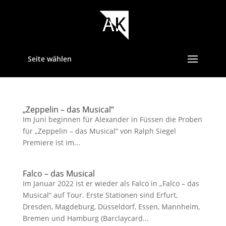
Seite wählen
„Zeppelin – das Musical“
Im Juni beginnen für Alexander in Füssen die Proben
für „Zeppelin – das Musical“ von Ralph Siegel
Premiere ist im...
Falco – das Musical
Im Januar 2022 ist er wieder als Falco in „Falco – das
Musical“ auf Tour. Erste Stationen sind Erfurt,
Dresden, Magdeburg, Düsseldorf, Essen, Mannheim,
Bremen und Hamburg (Barclaycard...